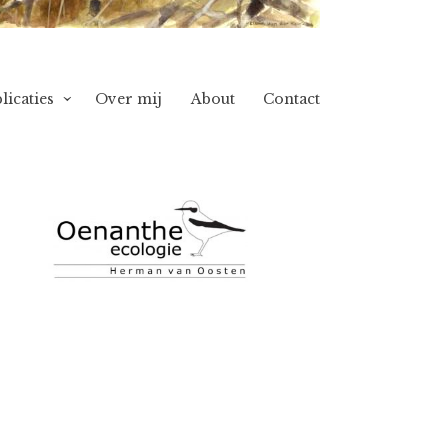
licaties
Over mij
About
Contact