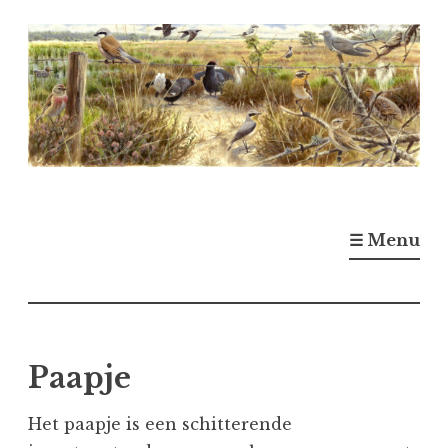
Naar
de
inhoud
springen
☰ Menu
Paapje
Het paapje is een schitterende