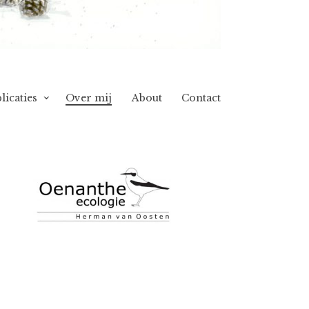
licaties
Over mij
About
Contact