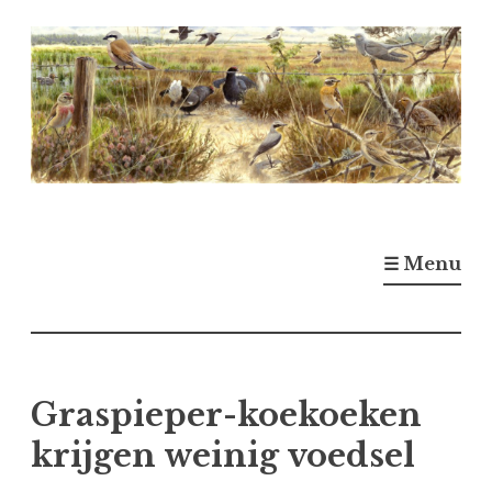
Naar
de
inhoud
springen
☰ Menu
Graspieper-koekoeken
krijgen weinig voedsel