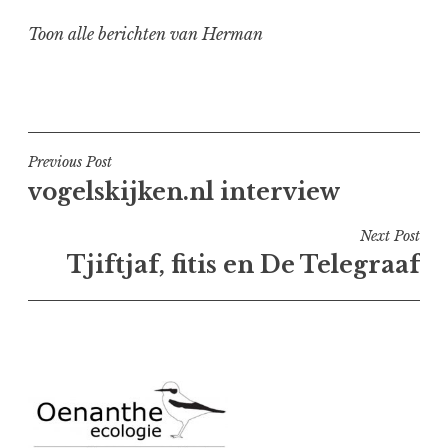
Toon alle berichten van Herman
Bericht
Previous Post
vogelskijken.nl interview
navigatie
Next Post
Tjiftjaf, fitis en De Telegraaf