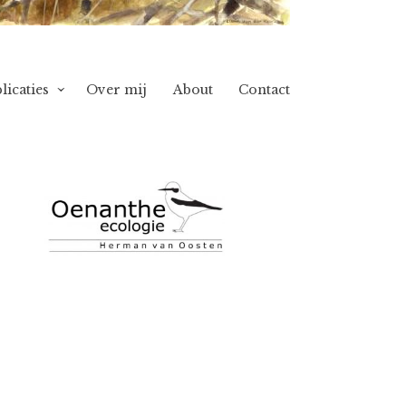
licaties
Over mij
About
Contact