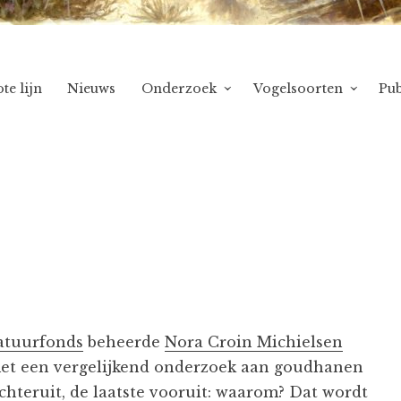
te lijn
Nieuws
Onderzoek
Vogelsoorten
Pub
atuurfonds
beheerde
Nora Croin Michielsen
met een vergelijkend onderzoek aan goudhanen
hteruit, de laatste vooruit: waarom? Dat wordt