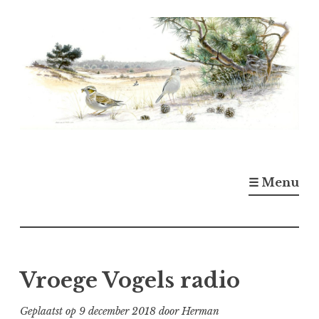
Naar
de
inhoud
springen
☰ Menu
Vroege Vogels radio
Geplaatst op
9 december 2018
door
Herman