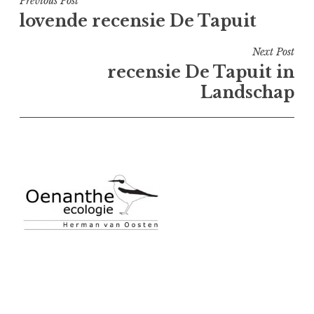
Bericht
Previous Post
lovende recensie De Tapuit
navigatie
Next Post
recensie De Tapuit in
Landschap